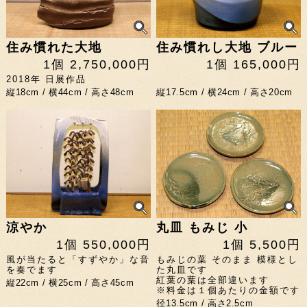
住み慣れた大地
住み慣れし大地 ブルー
1個 2,750,000円
1個 165,000円
2018年 日展作品
縦18cm / 横44cm / 高さ48cm
縦17.5cm / 横24cm / 高さ20cm
涼やか
丸皿 もみじ 小
1個 550,000円
1個 5,500円
風が当たると「すずやか」な音
もみじの葉 そのまま 模様とし
を奏でます
た丸皿です
紅葉の葉は全部違います
縦22cm / 横25cm / 高さ45cm
※料金は１個あたりの金額です
径13.5cm / 高さ2.5cm