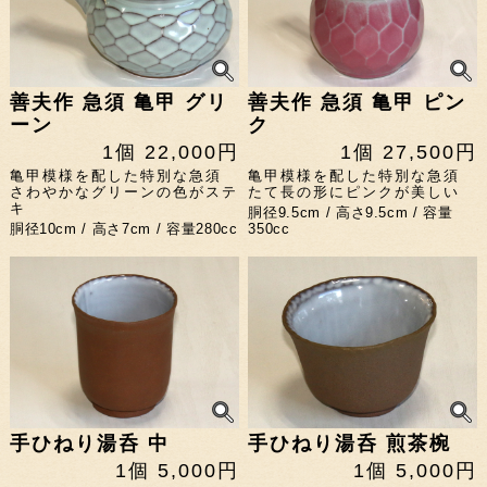
善夫作 急須 亀甲 グリ
善夫作 急須 亀甲 ピン
ーン
ク
1個 22,000円
1個 27,500円
亀甲模様を配した特別な急須
亀甲模様を配した特別な急須
さわやかなグリーンの色がステ
たて長の形にピンクが美しい
キ
胴径9.5cm / 高さ9.5cm / 容量
胴径10cm / 高さ7cm / 容量280cc
350cc
手ひねり湯呑 中
手ひねり湯呑 煎茶椀
1個 5,000円
1個 5,000円