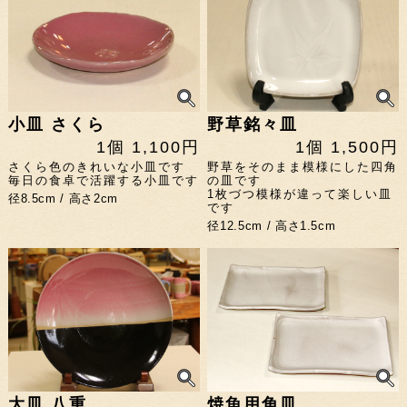
小皿 さくら
野草銘々皿
1個 1,100円
1個 1,500円
さくら色のきれいな小皿です
野草をそのまま模様にした四角
毎日の食卓で活躍する小皿です
の皿です
1枚づつ模様が違って楽しい皿
径8.5cm / 高さ2cm
です
径12.5cm / 高さ1.5cm
大皿 八重
焼魚用角皿