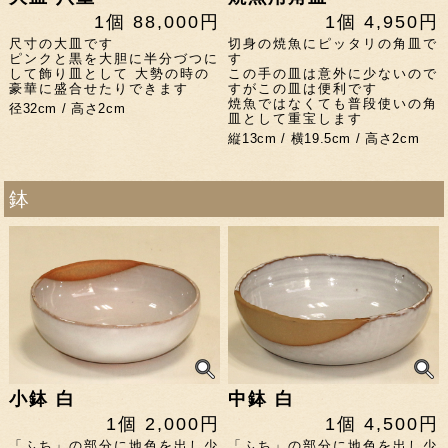
1個 88,000円
1個 4,950円
尺寸の大皿です
切身の焼魚にピッタリの角皿で
ピンクと黒を大胆に半分づつに
す
して飾り皿として 大勢の時の
この手の皿は意外に少ないので
豪華に盛合せたりできます
すがこの皿は便利です
焼魚ではなくても普段使いの角
径32cm / 高さ2cm
皿として重宝します
縦13cm / 横19.5cm / 高さ2cm
鉢
小鉢 白
中鉢 白
1個 2,000円
1個 4,500円
「ふち」の部分に地色を出し少
「ふち」の部分に地色を出し少