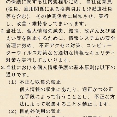
の保護に関する社内規程を定め、 当社従業員
(役員、雇用関係にある従業員および派遣社員
等を含む)、 その他関係者に周知させ、実行
し、改善・維持をしてまいります。
2.
当社は、個人情報の滅失、毀損、改ざん及び漏
えい等を防止するために、情報システムの安全
管理に努め、 不正アクセス対策、コンピュー
ターウィルス対策など適切な情報セキュリティ
対策を実行してまいります。
3.
当社における個人情報保護の基本原則は以下の
通りです。
（1）
不正な収集の禁止
個人情報の収集にあたり、適正かつ公正
な手段によって行うこととし、 不正な方
法によって収集することを禁止します。
（2）
目的外使用の禁止