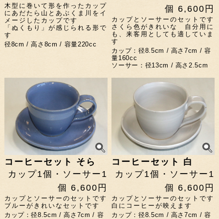
木型に巻いて形を作ったカップ
個 6,600円
にあだたら山とあぶくま川をイ
カップとソーサーのセットです
メージしたカップです
さくら色がきれいな 自分用に
「ぬくもり」が感じられる形で
も、来客用としても適していま
す
す
径8cm / 高さ8cm / 容量220cc
カップ：径8.5cm / 高さ7cm / 容
量160cc
ソーサー：径13cm / 高さ2.5cm
コーヒーセット そら
コーヒーセット 白
カップ1個・ソーサー1
カップ1個・ソーサー1
個 6,600円
個 6,600円
カップとソーサーのセットです
カップとソーサーのセットです
ブルーがきれいなセットです
白にコーヒーが映えます
カップ：径8.5cm / 高さ7cm / 容
カップ：径8.5cm / 高さ7cm / 容