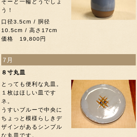
そーと一輪どうでしょ
う！
口径3.5cm / 胴径
10.5cm / 高さ17cm
価格 19,800円
7月
８寸丸皿
とっても便利な丸皿。
１枚はほしい皿です
ネ。
うすいブルーで中央に
ちょっと模様らしきデ
ザインがあるシンプル
な丸皿です。