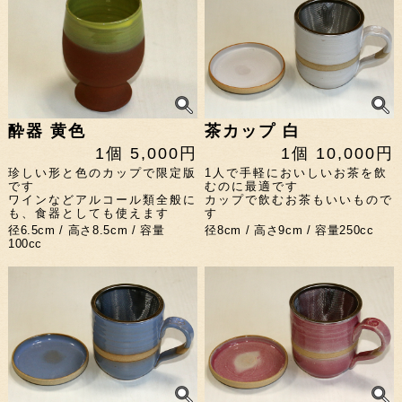
酔器 黄色
茶カップ 白
1個 5,000円
1個 10,000円
珍しい形と色のカップで限定版
1人で手軽においしいお茶を飲
です
むのに最適です
ワインなどアルコール類全般に
カップで飲むお茶もいいもので
も、食器としても使えます
す
径6.5cm / 高さ8.5cm / 容量
径8cm / 高さ9cm / 容量250cc
100cc