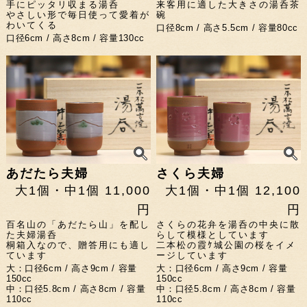
手にピッタリ収まる湯呑
来客用に適した大きさの湯呑茶
やさしい形で毎日使って愛着が
碗
わいてくる
口径8cm / 高さ5.5cm / 容量80cc
口径6cm / 高さ8cm / 容量130cc
あだたら夫婦
さくら夫婦
大1個・中1個 11,000
大1個・中1個 12,100
円
円
百名山の「あだたら山」を配し
さくらの花弁を湯呑の中央に散
た夫婦湯呑
らして模様としています
桐箱入なので、贈答用にも適し
二本松の霞ｹ城公園の桜をイメ
ています
ージしています
大：口径6cm / 高さ9cm / 容量
大：口径6cm / 高さ9cm / 容量
150cc
150cc
中：口径5.8cm / 高さ8cm / 容量
中：口径5.8cm / 高さ8cm / 容量
110cc
110cc