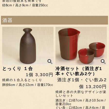
茶殻の後始末も簡単です
径8cm / 高さ9cm / 容量250cc
酒器
とっくり １合
冷酒セット（酒注ぎ1
本＋ぐい飲み2ケ）
1個 3,300円
酒注ぎ1個・ぐい飲み2
焼締の１合入るとっくり
胴径6cm / 高さ12cm / 容量170cc
個 13,200円
焼締と赤の大胆なデザインが楽
しいセット
酒注ぎ：口径7cm / 高さ10.5cm /
容量210cc
ぐい呑：口径2cm / 高さ4cm / 容