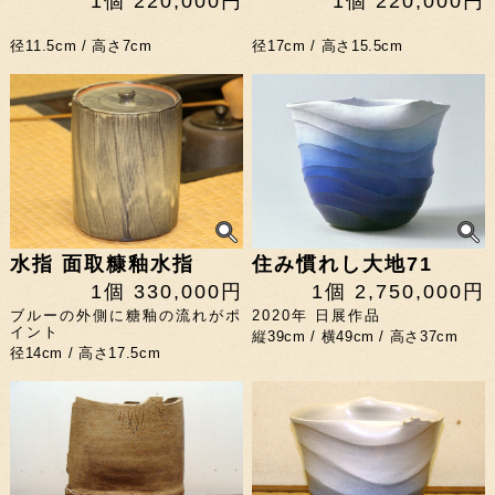
1個 220,000円
1個 220,000円
径11.5cm / 高さ7cm
径17cm / 高さ15.5cm
水指 面取糠釉水指
住み慣れし大地71
1個 330,000円
1個 2,750,000円
ブルーの外側に糖釉の流れがポ
2020年 日展作品
イント
縦39cm / 横49cm / 高さ37cm
径14cm / 高さ17.5cm