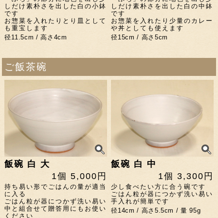
しだけ素朴さを出した白の小鉢
しだけ素朴さを出した白の中鉢
です
です
お惣菜を入れたりとり皿として
お惣菜を入れたり少量のカレー
も重宝します
や丼としても使えます
径11.5cm / 高さ4cm
径15cm / 高さ5cm
ご飯茶碗
飯碗 白 大
飯碗 白 中
1個 5,000円
1個 3,300円
持ち易い形でごはんの量が適当
少し食べたい方に合う碗です
に入る
ごはん粒が器につかず洗い易い
ごはん粒が器につかず洗い易い
手入れが簡単です
中と組合せて贈答用にもお使い
径14cm / 高さ5.5cm / 量 95g
ください