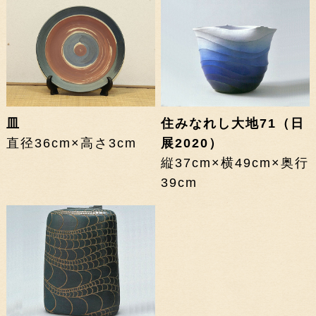
皿
住みなれし大地71（日
直径36cm×高さ3cm
展2020）
縦37cm×横49cm×奥行
39cm