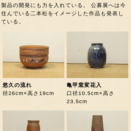
製品の開発にも力を入れている。 公募展へは今
住んでいる二本松をイメージした作品も発表し
ている。
悠久の流れ
亀甲窯変花入
径26cm×高さ19cm
口径10.5cm×高さ
23.5cm