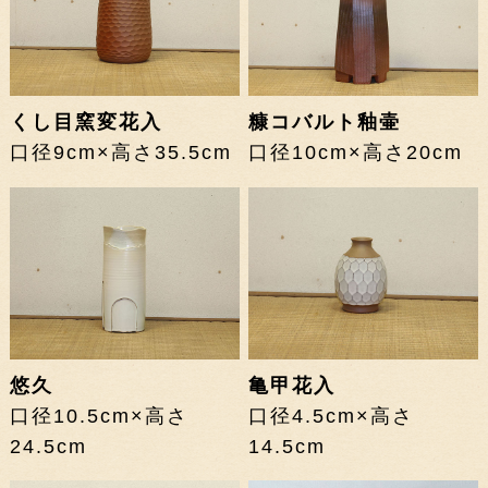
くし目窯変花入
糠コバルト釉壷
口径9cm×高さ35.5cm
口径10cm×高さ20cm
悠久
亀甲花入
口径10.5cm×高さ
口径4.5cm×高さ
24.5cm
14.5cm